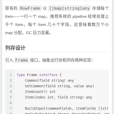
RowFrame
[]map[string]any
原有的
以
存储每个
item——一行一个 map。推荐系统的 pipeline 经常处理上
千个 item，每个 item 几十个字段，这意味着数万个小
map 分配，GC 压力显著。
列存设计
Frame
引入
接口，抽象出行存和列存两种实现：
1
type
 Frame 
interface
 {
2
    Common(field 
string
) any
3
    SetCommon(field 
string
, value any)
4
    ItemCount() 
int
5
    Item(index 
int
, field 
string
) any
6
7
    BuildInput(commonFields, itemFields []
strin