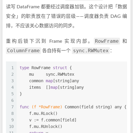
读写 DataFrame 都要经过调度器加锁。这个设计把「数据
安全」的职责放在了错误的层级——调度器负责 DAG 编
排，不应该关心数据访问的同步。
RowFrame
重构后锁下沉到 Frame 实现内部。
和
ColumnFrame
sync.RWMutex
各自持有一个
：
1
type
 RowFrame 
struct
 {
2
    mu     sync.RWMutex
3
    common 
map
[
string
]any
4
    items  []
map
[
string
]any
5
}
6
7
func
(f *RowFrame)
 Common(field 
string
) any {
8
    f.mu.RLock()
9
    v := f.common[field]
10
    f.mu.RUnlock()