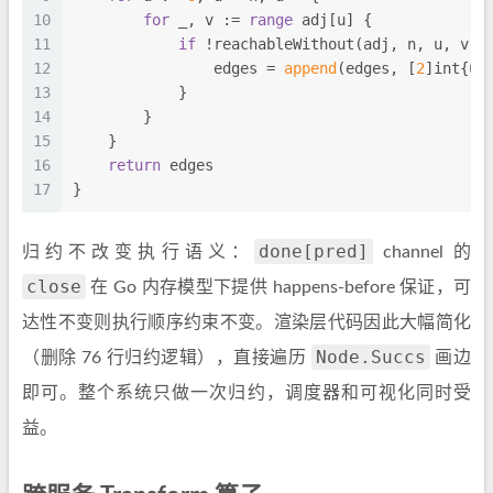
10
for
 _, v := 
range
 adj[u] {
11
if
 !reachableWithout(adj, n, u, v) 
12
                edges = 
append
(edges, [
2
]
int
{u,
13
            }
14
        }
15
    }
16
return
 edges
17
}
done[pred]
归约不改变执行语义：
channel 的
close
在 Go 内存模型下提供 happens-before 保证，可
达性不变则执行顺序约束不变。渲染层代码因此大幅简化
Node.Succs
（删除 76 行归约逻辑），直接遍历
画边
即可。整个系统只做一次归约，调度器和可视化同时受
益。