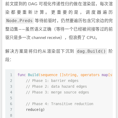
前文提到的 DAG 可视化传递性归约做在渲染层，每次渲
染都要重新计算。更重要的是，调度器遍历
Node.Preds
等待前驱时，仍然要遍历包含冗余边的完
整边集——虽然语义正确（等待一个已经被间接等过的前
驱只是多一次 channel receive），但浪费了 CPU。
dag.Build()
解决方案是将归约从渲染层下沉到
阶
段：
1
func
Build
(sequence []
string
, operators 
map
[
str
2
// Phase 1: barrier edges
3
// Phase 2: data hazard edges
4
// Phase 3: merge source edges
5
6
// Phase 4: Transitive reduction
7
    reduce(g)
8