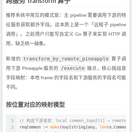
跨服务 Transform 算子
推荐系统中常见的模式是：主 pipeline 需要调用下游的特
征服务获取额外字段。这本质上是一个「远程子 pipeline
调用」。之前用户只能写自定义 Go 算子来实现 HTTP 调
用，缺乏统一抽象。
transform_by_remote_pineapple
新增的
算子调
/execute
用下游 Pineapple 服务的
端点，核心挑战是
字段映射：本地 frame 的字段名和下游服务的字段名可能
不同。
按位置对应的映射模型
1
// 构造下游请求：local common_input[i] → remote co
2
reqCommon := 
make
(
map
[
string
]any, 
len
(o.CommonI