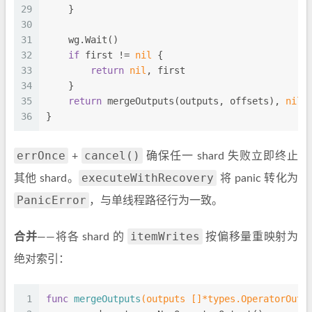
29
    }
30
31
    wg.Wait()
32
if
 first != 
nil
 {
33
return
nil
, first
34
    }
35
return
 mergeOutputs(outputs, offsets), 
nil
36
}
errOnce
cancel()
+
确保任一 shard 失败立即终止
executeWithRecovery
其他 shard。
将 panic 转化为
PanicError
，与单线程路径行为一致。
itemWrites
合并
——将各 shard 的
按偏移量重映射为
绝对索引：
1
func
mergeOutputs
(outputs []*types.OperatorOutp