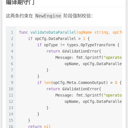
编译期守门
NewEngine
这两条约束在
阶段强制校验：
1
func
validateDataParallel
(opName 
string
, opCfg 
2
if
 opCfg.DataParallel > 
1
 {
3
if
 opType != types.OpTypeTransform {
4
return
 &ValidationError{
5
                Message: fmt.Sprintf(
"operator 
6
                    opName, opCfg.DataParallel,
7
            }
8
        }
9
if
len
(opCfg.Meta.CommonOutput) > 
0
 {
10
return
 &ValidationError{
11
                Message: fmt.Sprintf(
"operator 
12
                    opName, opCfg.DataParallel)
13
            }
14
        }
15
    }
16
return
nil