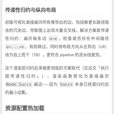
传递性归约与纵向布局
初版可视化直接遍历所有推导出的边，包括被更长路径隐
含的冗余边，导致图上出现大量交叉线。解决方案是传递
u→v
性归约：遍历每条边
，检查是否存在中间路径
u→...→v
，有则跳过。同时将布局方向从左到右（LR）
改为自上而下（TB），更符合 pipeline 的流水线直觉。
这个渲染层归约后来被更彻底的方案取代（见后文「执行
图传递性归约」），渲染函数简化为直接遍历
Node.Succs
Succs
画边——因为
本身已经是归约后
的最小边集。
资源配置热加载