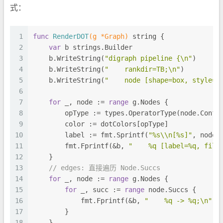
式：
1
func
RenderDOT
(g *Graph)
string
 {
2
var
 b strings.Builder
3
    b.WriteString(
"digraph pipeline {\n"
)
4
    b.WriteString(
"    rankdir=TB;\n"
)
5
    b.WriteString(
"    node [shape=box, style=f
6
7
for
 _, node := 
range
 g.Nodes {
8
        opType := types.OperatorType(node.Confi
9
        color := dotColors[opType]
10
        label := fmt.Sprintf(
"%s\\n[%s]"
, node.
11
        fmt.Fprintf(&b, 
"    %q [label=%q, fill
12
    }
13
// edges: 直接遍历 Node.Succs
14
for
 _, node := 
range
 g.Nodes {
15
for
 _, succ := 
range
 node.Succs {
16
            fmt.Fprintf(&b, 
"    %q -> %q;\n"
, 
17
        }
18
    }