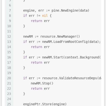
5
    }
6
7
    engine, err := pine.NewEngine(data)
8
if
 err != 
nil
 {
9
return
 err
10
    }
11
12
    newRM := resource.NewManager()
13
if
 err := newRM.LoadFromRootConfig(data); e
14
return
 err
15
    }
16
if
 err := newRM.Start(context.Background())
17
return
 err
18
    }
19
20
if
 err := resource.ValidateResourceDeps(dat
21
        newRM.Stop()
22
return
 err
23
    }
24
25
    enginePtr.Store(engine)