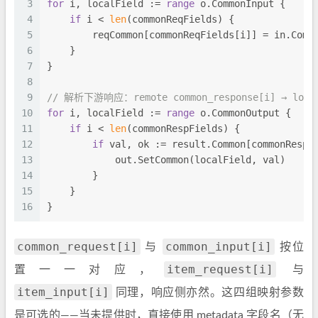
3
for
 i, localField := 
range
 o.CommonInput {
4
if
 i < 
len
(commonReqFields) {
5
        reqCommon[commonReqFields[i]] = in.Comm
6
    }
7
}
8
9
// 解析下游响应：remote common_response[i] → local
10
for
 i, localField := 
range
 o.CommonOutput {
11
if
 i < 
len
(commonRespFields) {
12
if
 val, ok := result.Common[commonRespF
13
            out.SetCommon(localField, val)
14
        }
15
    }
16
}
common_request[i]
common_input[i]
与
按位
item_request[i]
置一一对应，
与
item_input[i]
同理，响应侧亦然。这四组映射参数
是可选的——当未提供时，直接使用 metadata 字段名（无