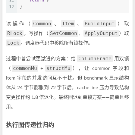
11
return
 v
12
}
Common
Item
BuildInput
读操作（
、
、
）取
RLock
SetCommon
ApplyOutput
，写操作（
、
）取
Lock
。调度器代码中移除所有锁操作。
ColumnFrame
过程中曾尝试更激进的方案：给
用双锁
commonMu
structMu
（
+
），让 common 字段和
item 字段的并发访问互不干扰。但 benchmark 显示结构
体从 24 字节膨胀到 72 字节后，cache line 压力导致结构
变更操作约 1.8 倍退化。最终回退到单锁方案——简单且够
用。
执行图传递性归约