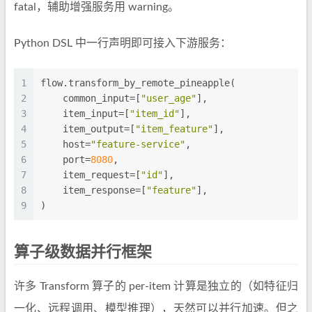
fatal，辅助增强服务用 warning。
Python DSL 中一行声明即可接入下游服务：
1
flow.transform_by_remote_pineapple(
2
    common_input=[
"user_age"
],
3
    item_input=[
"item_id"
],
4
    item_output=[
"item_feature"
],
5
    host=
"feature-service"
,
6
    port=
8080
,
7
    item_request=[
"id"
],
8
    item_response=[
"feature"
],
9
)
算子级数据并行框架
许多 Transform 算子的 per-item 计算是独立的（如特征归
一化、远程调用、模型推理），天然可以并行加速。但之