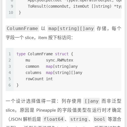
8
    ApplyOutput(out *types.OperatorOutput, opNa
9
    ToResult(commonOut, itemOut []
string
) *type
10
}
ColumnFrame
map[string][]any
以
存储，每个
字段一个 slice，item 按下标访问：
1
type
 ColumnFrame 
struct
 {
2
    mu       sync.RWMutex
3
    common   
map
[
string
]any
4
    columns  
map
[
string
][]any
5
    rowCount 
int
6
}
[]any
一个设计选择值得一提：列存使用
而非泛型
slice。原因是 Pineapple 的字段值类型在运行时才确定
float64
string
bool
（JSON 解析后是
、
、
等混合