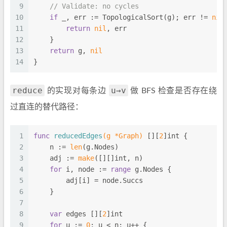
9
// Validate: no cycles
10
if
 _, err := TopologicalSort(g); err != 
nil
11
return
nil
, err
12
    }
13
return
 g, 
nil
14
}
reduce
u→v
的实现对每条边
做 BFS 检查是否存在绕
过直连的替代路径：
1
func
reducedEdges
(g *Graph)
 [][
2
]
int
 {
2
    n := 
len
(g.Nodes)
3
    adj := 
make
([][]
int
, n)
4
for
 i, node := 
range
 g.Nodes {
5
        adj[i] = node.Succs
6
    }
7
8
var
 edges [][
2
]
int
9
for
 u := 
0
; u < n; u++ {