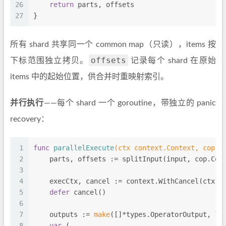
26
return
 parts, offsets
27
}
所有 shard 共享同一个 common map（只读），items 按
offsets
下标范围独立拷贝。
记录每个 shard 在原始
items 中的起始位置，供合并时重映射索引。
并行执行
——每个 shard 一个 goroutine，带独立的 panic
recovery：
1
func
parallelExecute
(ctx context.Context, cop *
2
    parts, offsets := splitInput(input, cop.Con
3
4
    execCtx, cancel := context.WithCancel(ctx)
5
defer
 cancel()
6
7
    outputs := 
make
([]*types.OperatorOutput, 
le
8
var
 (