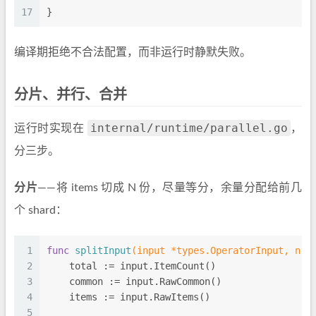
17
}
编译期拒绝不合法配置，而非运行时静默失败。
分片、并行、合并
internal/runtime/parallel.go
运行时实现在
，
分三步。
分片
——将 items 切成 N 份，尽量等分，余量分配给前几
个 shard：
1
func
splitInput
(input *types.OperatorInput, n 
i
2
    total := input.ItemCount()
3
    common := input.RawCommon()
4
    items := input.RawItems()
5