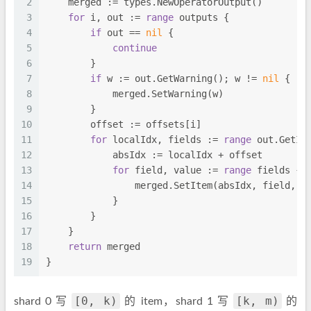
2
    merged := types.NewOperatorOutput()
3
for
 i, out := 
range
 outputs {
4
if
 out == 
nil
 {
5
continue
6
        }
7
if
 w := out.GetWarning(); w != 
nil
 {
8
            merged.SetWarning(w)
9
        }
10
        offset := offsets[i]
11
for
 localIdx, fields := 
range
 out.GetIt
12
            absIdx := localIdx + offset
13
for
 field, value := 
range
 fields {
14
                merged.SetItem(absIdx, field, v
15
            }
16
        }
17
    }
18
return
 merged
19
}
[0, k)
[k, m)
shard 0 写
的 item，shard 1 写
的