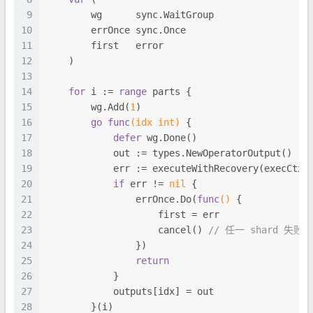
9
        wg      sync.WaitGroup
10
        errOnce sync.Once
11
        first   
error
12
    )
13
14
for
 i := 
range
 parts {
15
        wg.Add(
1
)
16
go
func
(idx 
int
)
 {
17
defer
 wg.Done()
18
            out := types.NewOperatorOutput()
19
            err := executeWithRecovery(execCtx,
20
if
 err != 
nil
 {
21
                errOnce.Do(
func
()
 {
22
                    first = err
23
                    cancel() 
// 任一 shard 失
24
                })
25
return
26
            }
27
            outputs[idx] = out
28
        }(i)