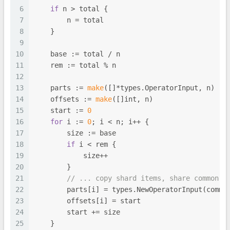
6
if
 n > total {
7
        n = total
8
    }
9
10
    base := total / n
11
    rem := total % n
12
13
    parts := 
make
([]*types.OperatorInput, n)
14
    offsets := 
make
([]
int
, n)
15
    start := 
0
16
for
 i := 
0
; i < n; i++ {
17
        size := base
18
if
 i < rem {
19
            size++
20
        }
21
// ... copy shard items, share common
22
        parts[i] = types.NewOperatorInput(commo
23
        offsets[i] = start
24
        start += size
25
    }