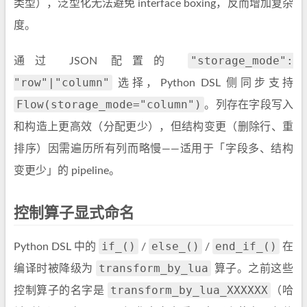
类型），泛型化无法避免 interface boxing，反而增加复杂
度。
"storage_mode":
通过 JSON 配置的
"row"|"column"
选择，Python DSL 侧同步支持
Flow(storage_mode="column")
。列存在字段写入
和构造上更高效（分配更少），但结构变更（删除行、重
排序）因需遍历所有列而略慢——适用于「字段多、结构
变更少」的 pipeline。
控制算子显式命名
if_()
else_()
end_if_()
Python DSL 中的
/
/
在
transform_by_lua
编译时被降级为
算子。之前这些
transform_by_lua_XXXXXX
控制算子的名字是
（哈