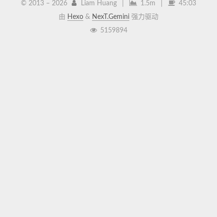
© 2013 –
2026
Liam Huang
|
1.5m
|
45:03
由
Hexo
&
NexT.Gemini
强力驱动
5159894