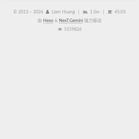
© 2013 –
2026
Liam Huang
|
1.5m
|
45:03
由
Hexo
&
NexT.Gemini
强力驱动
5159826