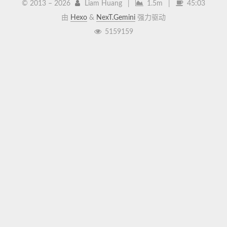
© 2013 –
2026
Liam Huang
|
1.5m
|
45:03
由
Hexo
&
NexT.Gemini
强力驱动
5159159