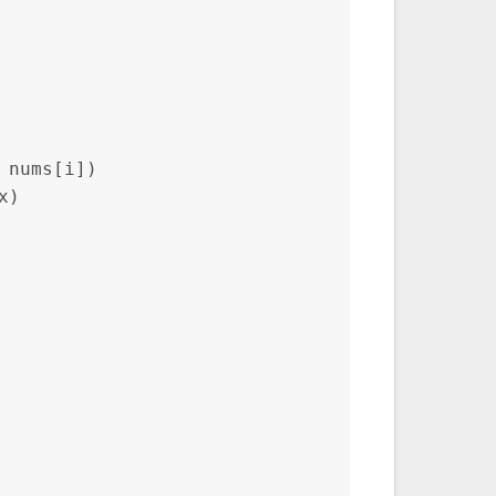
 nums[i])
x)