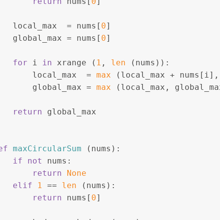
return
 nums[
0
]
   local_max  = nums[
0
]
   global_max = nums[
0
]
for
 i 
in
 xrange (
1
, 
len
 (nums)):
       local_max  = 
max
 (local_max + nums[i],
       global_max = 
max
 (local_max, global_ma
return
 global_max
ef
maxCircularSum
 (nums):
if
not
 nums:
return
None
elif
1
 == 
len
 (nums):
return
 nums[
0
]