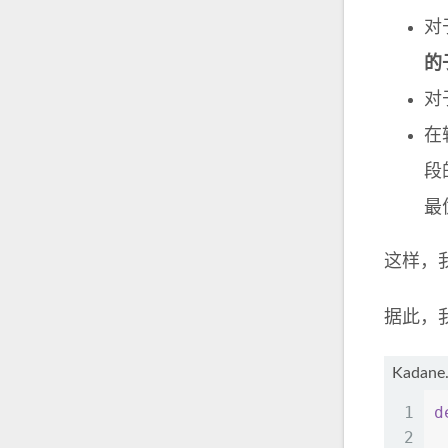
对
的
对
在
段
最
这样，
据此，我
Kadane
1
d
2