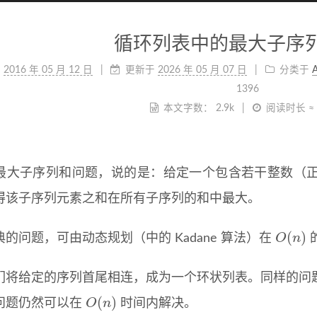
循环列表中的最大子序
于
2016 年 05 月 12 日
更新于
2026 年 05 月 07 日
分类于
A
1396
本文字数：
2.9k
阅读时长 ≈
最大子序列和问题，说的是：给定一个包含若干整数（
得该子序列元素之和在所有子序列的和中最大。
O
(
n
)
的问题，可由动态规划（中的 Kadane 算法）在
们将给定的序列首尾相连，成为一个环状列表。同样的问
O
(
n
)
问题仍然可以在
时间内解决。