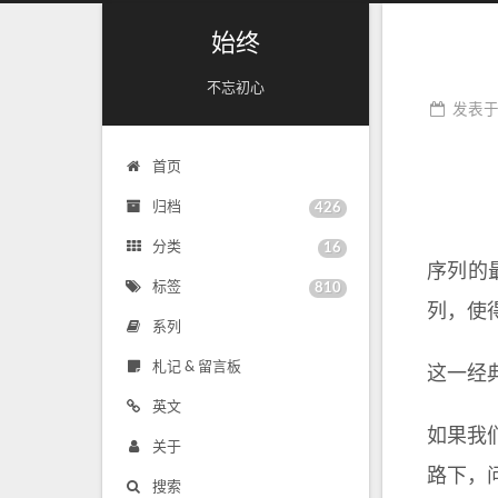
始终
不忘初心
发表
首页
归档
426
分类
16
序列的
标签
810
列，使
系列
札记 & 留言板
这一经典
英文
如果我
关于
路下，
搜索