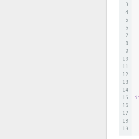
3
4
5
6
7
 
8
9
10
 
11
 
12
13
14
15
i
16
 
17
 
18
19