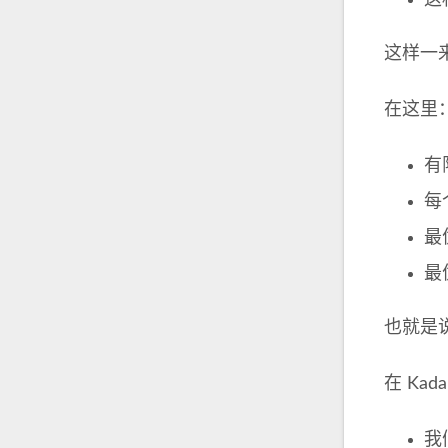
这
这样一
在这里
有
每
最
最
也就是
在 Kad
我