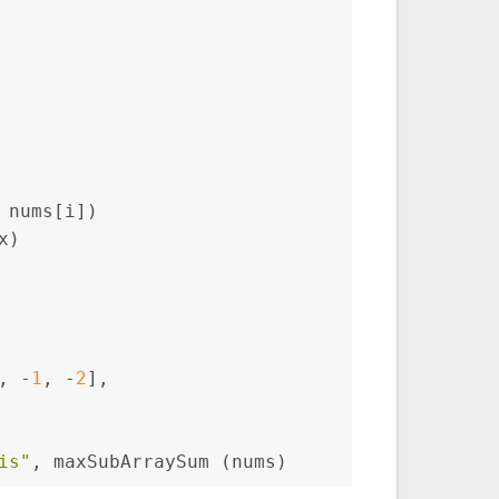
 nums[i])
x)
, -
1
, -
2
],
is"
, maxSubArraySum (nums)