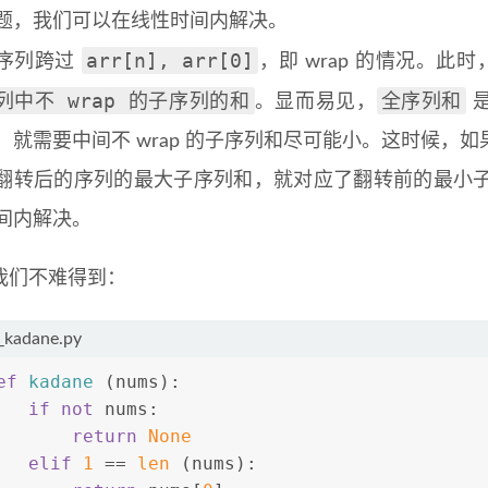
题，我们可以在线性时间内解决。
arr[n], arr[0]
序列跨过
，即 wrap 的情况。此
列中不 wrap 的子序列的和
全序列和
。显而易见，
是
，就需要中间不 wrap 的子序列和尽可能小。这时候，
翻转后的序列的最大子序列和，就对应了翻转前的最小
间内解决。
我们不难得到：
r_kadane.py
ef
kadane
 (nums):
if
not
 nums:
return
None
elif
1
 == 
len
 (nums):