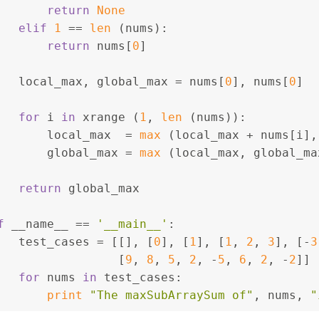
return
None
elif
1
 == 
len
 (nums):
return
 nums[
0
]
   local_max, global_max = nums[
0
], nums[
0
]
for
 i 
in
 xrange (
1
, 
len
 (nums)):
       local_max  = 
max
 (local_max + nums[i],
       global_max = 
max
 (local_max, global_ma
return
 global_max
f
 __name__ == 
'__main__'
:
   test_cases = [[], [
0
], [
1
], [
1
, 
2
, 
3
], [-
3
                 [
9
, 
8
, 
5
, 
2
, -
5
, 
6
, 
2
, -
2
]]
for
 nums 
in
 test_cases:
print
"The maxSubArraySum of"
, nums, 
"