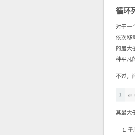
循环
对于一
依次移
的最大
种平凡
不过，
1
ar
其最大
子