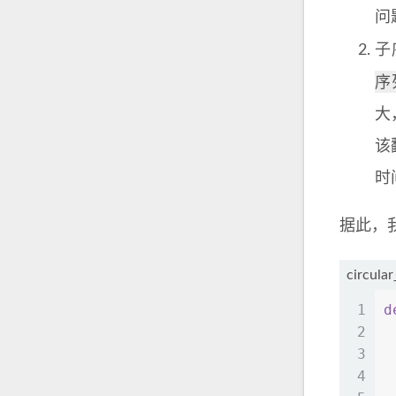
问
子
序
大
该
时
据此，
circula
1
d
2
3
4