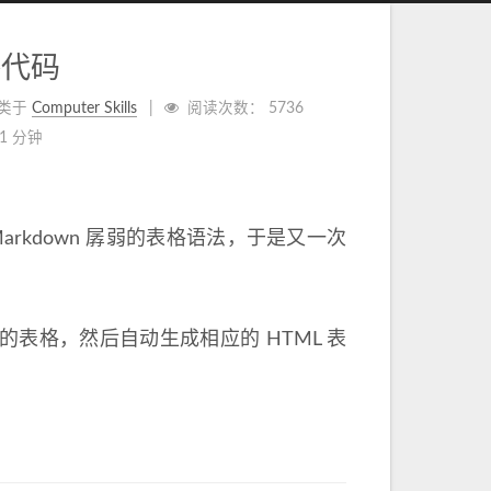
格代码
类于
Computer Skills
阅读次数：
5736
1 分钟
rkdown 孱弱的表格语法，于是又一次
好的表格，然后自动生成相应的 HTML 表