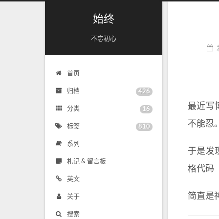
始终
不忘初心
首页
归档
426
最近写
分类
16
不能忍
标签
810
系列
于是发
札记 & 留言板
格代码（
英文
简直是
关于
搜索